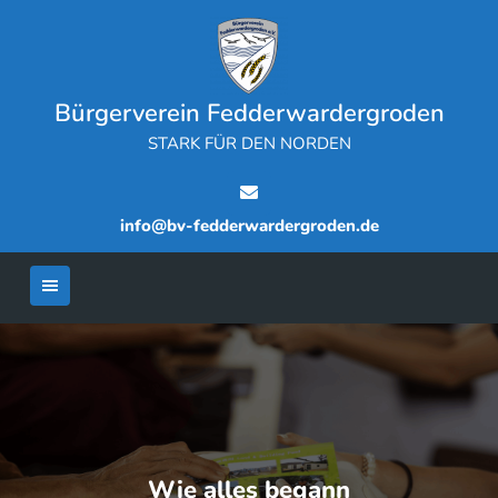
Skip
to
content
Bürgerverein Fedderwardergroden
STARK FÜR DEN NORDEN
info@bv-fedderwardergroden.de
Wie alles begann