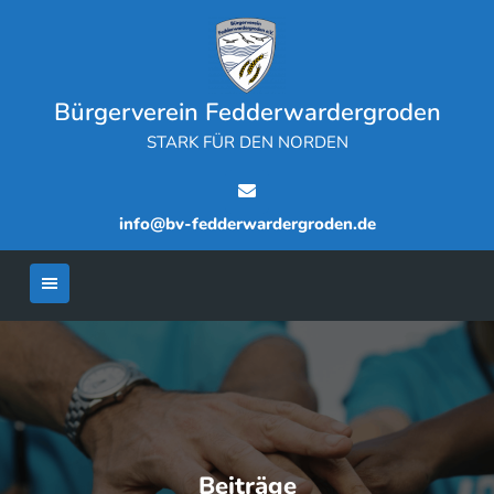
Skip
to
content
Bürgerverein Fedderwardergroden
STARK FÜR DEN NORDEN
info@bv-fedderwardergroden.de
Beiträge