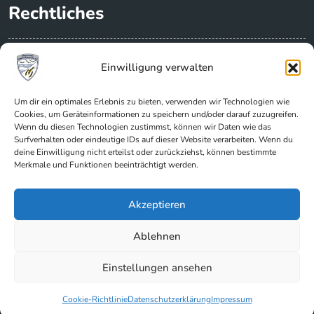
Rechtliches
Datenschutzerklärung
Einwilligung verwalten
Impressum
Vorstand / Über uns
Um dir ein optimales Erlebnis zu bieten, verwenden wir Technologien wie
Cookies, um Geräteinformationen zu speichern und/oder darauf zuzugreifen.
Cookie-Richtlinie (EU)
Wenn du diesen Technologien zustimmst, können wir Daten wie das
Surfverhalten oder eindeutige IDs auf dieser Website verarbeiten. Wenn du
deine Einwilligung nicht erteilst oder zurückziehst, können bestimmte
Kontakt
Merkmale und Funktionen beeinträchtigt werden.
Kontakt
Akzeptieren
Facebook
Ablehnen
Instagram
Einstellungen ansehen
Bürgerverein Fedderwardergroden e.V. - Stark für den
Norden
Cookie-Richtlinie
Datenschutzerklärung
Impressum