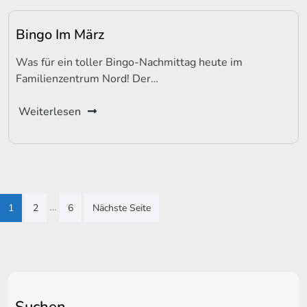
Bingo Im März
Was für ein toller Bingo-Nachmittag heute im
Familienzentrum Nord! Der…
Weiterlesen
Seitennummerierung
…
1
2
6
Nächste Seite
der
Beiträge
Suchen