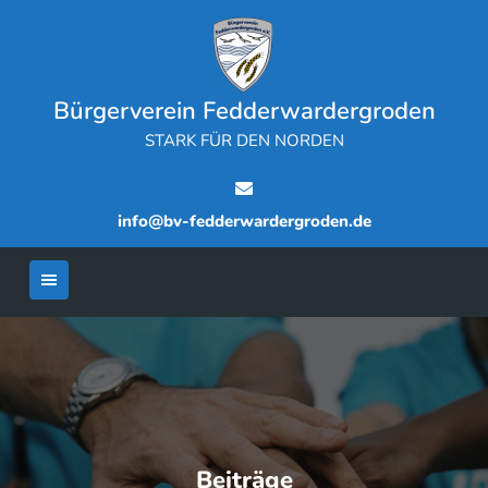
Skip
to
content
Bürgerverein Fedderwardergroden
STARK FÜR DEN NORDEN
info@bv-fedderwardergroden.de
Beiträge