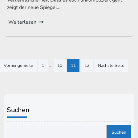
Verkehrssicherheit Dass es auch unkompliziert geht,
zeigt der neue Spiegel…
Weiterlesen
Seitennummerierung
…
Vorherige Seite
1
10
11
12
Nächste Seite
der
Beiträge
Suchen
Suchen