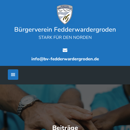
Skip
to
content
Bürgerverein Fedderwardergroden
STARK FÜR DEN NORDEN
info@bv-fedderwardergroden.de
Beiträge