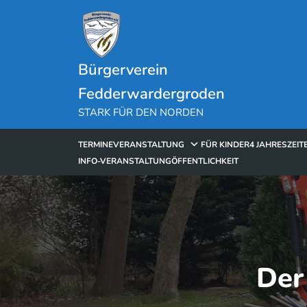
Skip
to
content
Bürgerverein
Fedderwardergroden
STARK FÜR DEN NORDEN
TERMINE
VERANSTALTUNG
FÜR KINDER
4 JAHRESZEIT
INFO-VERANSTALTUNG
ÖFFENTLICHKEIT
Der