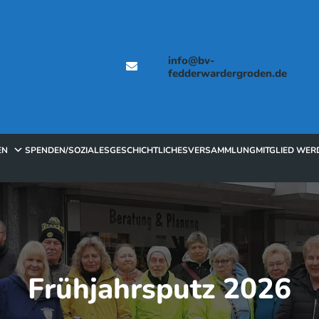
info@bv-
fedderwardergroden.de
EN
SPENDEN/SOZIALES
GESCHICHTLICHES
VERSAMMLUNG
MITGLIED WER
Frühjahrsputz 2026