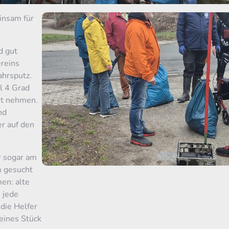
insam für
d gut
ereins
ahrsputz.
l 4 Grad
ht nehmen.
nd
r auf den
r sogar am
m gesucht
en: alte
 jede
die Helfer
eines Stück