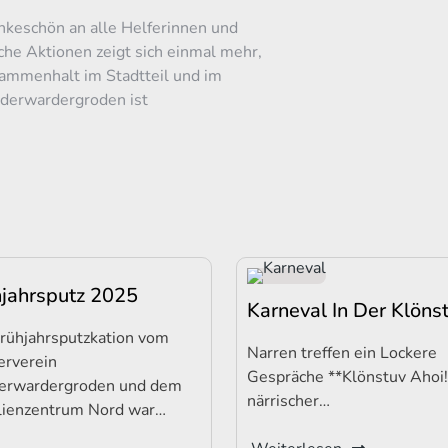
ankeschön an alle Helferinnen und
che Aktionen zeigt sich einmal mehr,
sammenhalt im Stadtteil und im
derwardergroden ist
hjahrsputz 2025
Karneval In Der Klöns
Frühjahrsputzkation vom
Narren treffen ein Lockere
erverein
Gespräche **Klönstuv Ahoi!
erwardergroden und dem
närrischer…
lienzentrum Nord war…