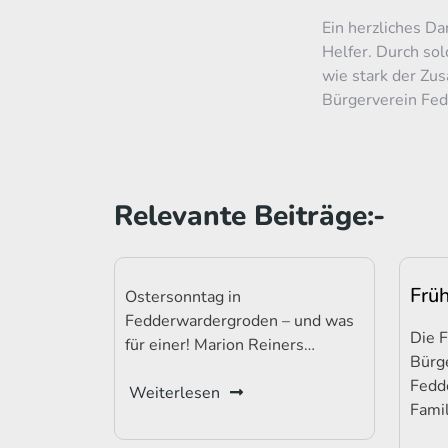
Ein herzliches D
Helfer. Durch sol
wie stark der Zu
Bürgerverein Fed
Relevante Beiträge:-
Frü
Ostersonntag in
Fedderwardergroden – und was
Die 
für einer! Marion Reiners…
Bürg
Fedd
Weiterlesen
Fami