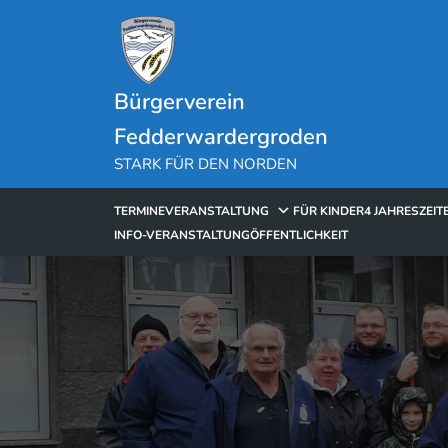
Skip
to
content
Bürgerverein
Fedderwardergroden
STARK FÜR DEN NORDEN
TERMINE
VERANSTALTUNG
FÜR KINDER
4 JAHRESZEIT
INFO-VERANSTALTUNG
ÖFFENTLICHKEIT