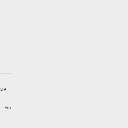
tuv
 – Ein