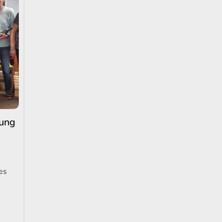
ung
es