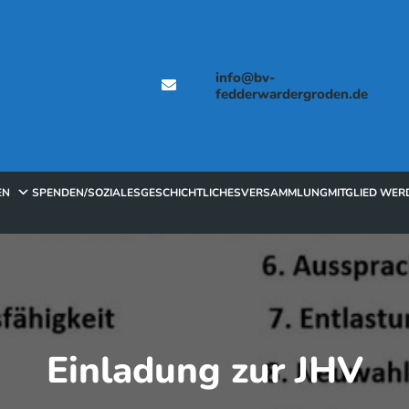
info@bv-
fedderwardergroden.de
EN
SPENDEN/SOZIALES
GESCHICHTLICHES
VERSAMMLUNG
MITGLIED WER
Einladung zur JHV