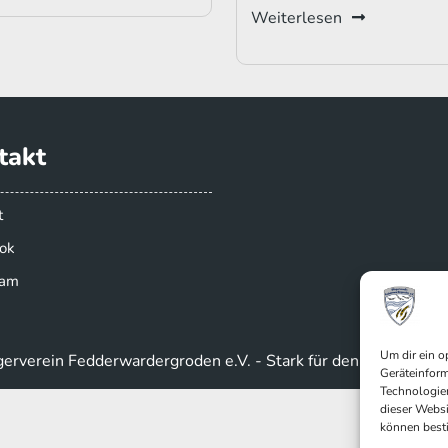
Weiterlesen
takt
t
ok
ram
Um dir ein o
erverein Fedderwardergroden e.V. - Stark für den Norden
Geräteinform
Technologien
dieser Websi
können best