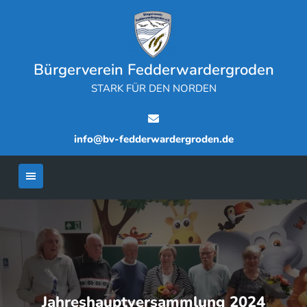
Skip
to
content
Bürgerverein Fedderwardergroden
STARK FÜR DEN NORDEN
info@bv-fedderwardergroden.de
Jahreshauptversammlung 2024