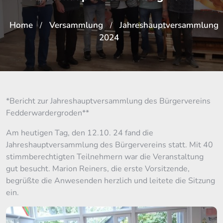
Home
Versammlung
Jahreshauptversammlung
/
/
2024
*Bericht zur Jahreshauptversammlung des Bürgervereins
Fedderwardergroden**
Am heutigen Tag, den 12.10. 24 fand die
Jahreshauptversammlung des Bürgervereins statt. Mit 40
stimmberechtigten Teilnehmern war die Veranstaltung
gut besucht. Marion Reiners, die erste Vorsitzende,
begrüßte die Anwesenden herzlich und leitete die Sitzung
ein.