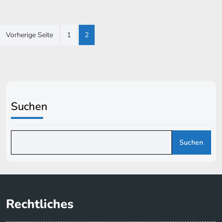
Seitennummerierung
Vorherige Seite
1
2
der
Beiträge
Suchen
Suchen
Rechtliches