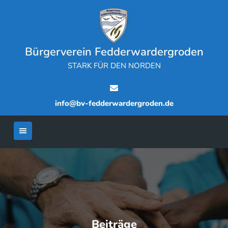
Skip
to
content
Bürgerverein Fedderwardergroden
STARK FÜR DEN NORDEN
info@bv-fedderwardergroden.de
Beiträge