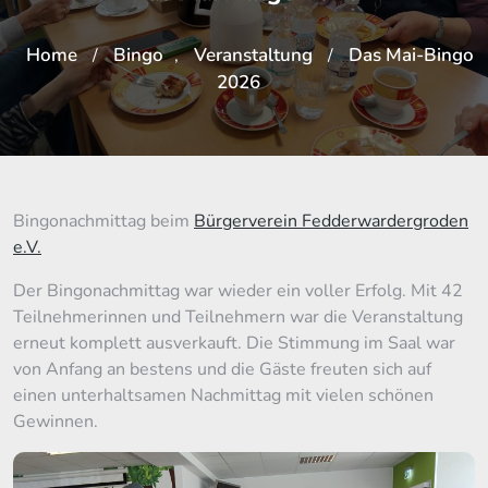
Home
Bingo
Veranstaltung
Das Mai-Bingo
/
,
/
2026
Bingonachmittag beim
Bürgerverein Fedderwardergroden
e.V.
Der Bingonachmittag war wieder ein voller Erfolg. Mit 42
Teilnehmerinnen und Teilnehmern war die Veranstaltung
erneut komplett ausverkauft. Die Stimmung im Saal war
von Anfang an bestens und die Gäste freuten sich auf
einen unterhaltsamen Nachmittag mit vielen schönen
Gewinnen.