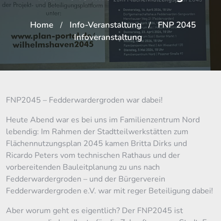
Home
Info-Veranstaltung
FNP 2045
/
/
Infoveranstaltung
FNP2045 – Fedderwardergroden war dabei!
Heute Abend war es bei uns im Familienzentrum Nord
lebendig: Im Rahmen der Stadtteilwerkstätten zum
Flächennutzungsplan 2045 kamen Britta Dirks und
Ricardo Peters vom technischen Rathaus und der
vorbereitenden Bauleitplanung zu uns nach
Fedderwardergroden – und der Bürgerverein
Fedderwardergroden e.V. war mit reger Beteiligung dabei!
Aber worum geht es eigentlich? Der FNP2045 ist