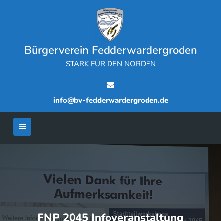
Skip
to
content
Bürgerverein Fedderwardergroden
STARK FÜR DEN NORDEN
info@bv-fedderwardergroden.de
FNP 2045 Infoveranstaltung