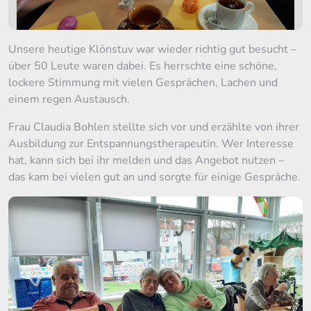
Unsere heutige Klönstuv war wieder richtig gut besucht –
über 50 Leute waren dabei. Es herrschte eine schöne,
lockere Stimmung mit vielen Gesprächen, Lachen und
einem regen Austausch.
Frau Claudia Bohlen stellte sich vor und erzählte von ihrer
Ausbildung zur Entspannungstherapeutin. Wer Interesse
hat, kann sich bei ihr melden und das Angebot nutzen –
das kam bei vielen gut an und sorgte für einige Gespräche.