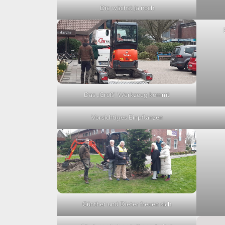
Die wächst ja noch
Das „Groß“ Werkzeug kommt
Vorsichtiges Einpflanzen
Günther und Dieter freuen sich