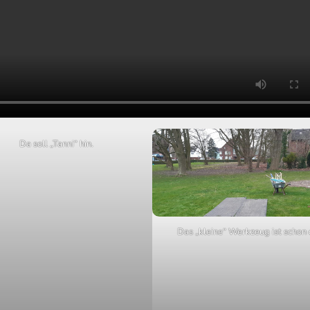
Da soll „Tanni“ hin.
Das „kleine“ Werkzeug ist schon