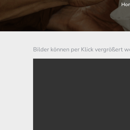
Ho
Bilder können per Klick vergrößert 