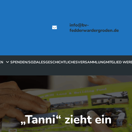
info@bv-
fedderwardergroden.de
EN
SPENDEN/SOZIALES
GESCHICHTLICHES
VERSAMMLUNG
MITGLIED WER
„Tanni“ zieht ein