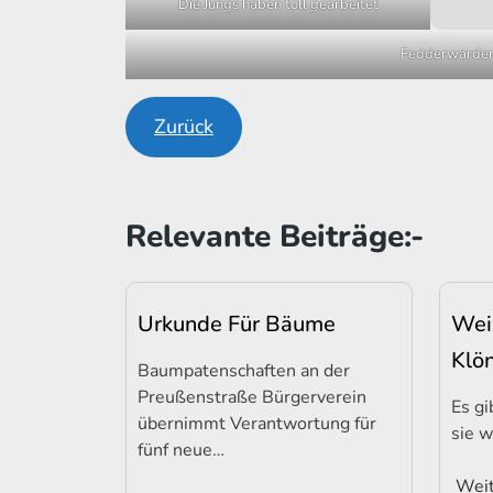
Die Jungs haben toll gearbeitet
Fedderwarder
Zurück
Relevante Beiträge:-
Urkunde Für Bäume
Wei
Klö
Baumpatenschaften an der
Preußenstraße Bürgerverein
Es gi
übernimmt Verantwortung für
sie w
fünf neue…
Weit