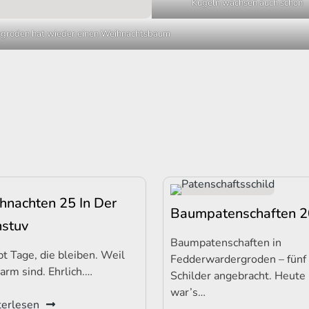
Kugeln wachsen auch schon
groden hat wieder einen Weihnachtsbaum
hnachten 25 In Der
Baumpatenschaften 
nstuv
Baumpatenschaften in
bt Tage, die bleiben. Weil
Fedderwardergroden – fünf
arm sind. Ehrlich.…
Schilder angebracht. Heute
war’s…
erlesen