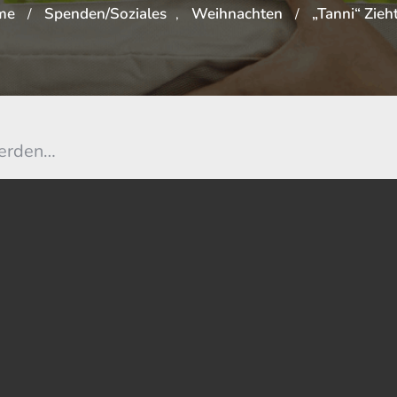
me
Spenden/Soziales
Weihnachten
„Tanni“ Zieh
/
,
/
werden…