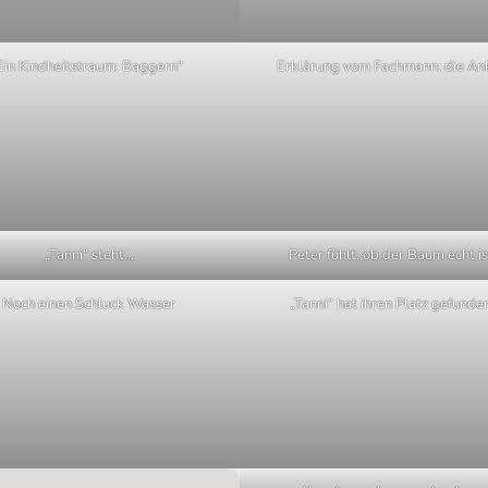
Ein Kindheitstraum: Baggern“
Erklärung vom Fachmann: die An
„Tanni“ steht…
Peter fühlt, ob der Baum echt is
Noch einen Schluck Wasser
„Tanni“ hat ihren Platz gefunde