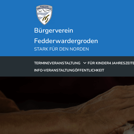
Skip
to
content
Bürgerverein
Fedderwardergroden
STARK FÜR DEN NORDEN
TERMINE
VERANSTALTUNG
FÜR KINDER
4 JAHRESZEIT
INFO-VERANSTALTUNG
ÖFFENTLICHKEIT